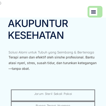
Skip
}
to
Men
content
Artikel Keseha
Tentang Kami
AKUPUNTUR
KESEHATAN
Solusi Alami untuk Tubuh yang Seimbang & Bertenaga
Terapi aman dan efektif oleh sinshe profesional. Bantu
atasi nyeri, stres, susah tidur, dan turunkan ketegangan
—tanpa obat.
Jarum Steril Sekali Pakai
Ruang Terapi Nyaman