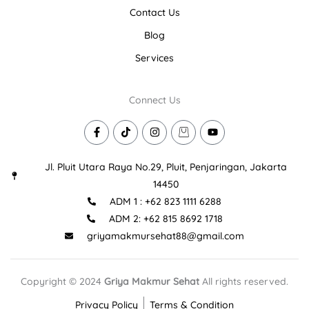
Contact Us
Blog
Services
Connect Us
F
T
I
I
Y
a
i
n
c
o
c
k
s
o
u
e
t
t
n
t
Jl. Pluit Utara Raya No.29, Pluit, Penjaringan, Jakarta
b
o
a
-
u
o
k
g
s
b
14450
o
r
h
e
ADM 1 : +62 823 1111 6288
k
a
o
-
m
p
ADM 2: +62 815 8692 1718
f
p
i
griyamakmursehat88@gmail.com
n
g
-
b
Copyright © 2024
Griya Makmur Sehat
All rights reserved.
a
g
Privacy Policy
Terms & Condition
-