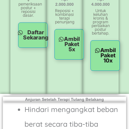
+
pemeriksaan
2.000.000
4.000.000
postur +
Reposisi +
Untuk
reposisi
kombinasi
keluhan
dasar.
terapi
kronis &
penunjang
program
perbaikan
postur
Daftar
bertahap.
Sekarang
Ambil
Paket
5x
Ambil
Paket
10x
Anjuran Setelah Terapi Tulang Belakang
Hindari mengangkat beban
berat secara tiba-tiba