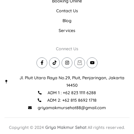
Booking Online
Contact Us
Blog
Services
Connect Us
F
T
I
I
Y
a
i
n
c
o
c
k
s
o
u
e
t
t
n
t
Jl. Pluit Utara Raya No.29, Pluit, Penjaringan, Jakarta
b
o
a
-
u
o
k
g
s
b
14450
o
r
h
e
ADM 1 : +62 823 1111 6288
k
a
o
-
m
p
ADM 2: +62 815 8692 1718
f
p
i
griyamakmursehat88@gmail.com
n
g
-
b
Copyright © 2024
Griya Makmur Sehat
All rights reserved.
a