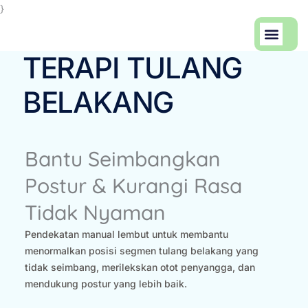
Skip
}
to
Men
content
Artikel Keseha
Tentang Kami
TERAPI TULANG
BELAKANG
Bantu Seimbangkan
Postur & Kurangi Rasa
Tidak Nyaman
Pendekatan manual lembut untuk membantu
menormalkan posisi segmen tulang belakang yang
tidak seimbang, merilekskan otot penyangga, dan
mendukung postur yang lebih baik.