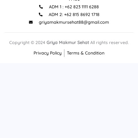
o
r
h
e
ADM 1 : +62 823 1111 6288
k
a
o
-
m
p
ADM 2: +62 815 8692 1718
f
p
i
griyamakmursehat88@gmail.com
n
g
-
b
Copyright © 2024
Griya Makmur Sehat
All rights reserved.
a
g
Privacy Policy
Terms & Condition
-
1