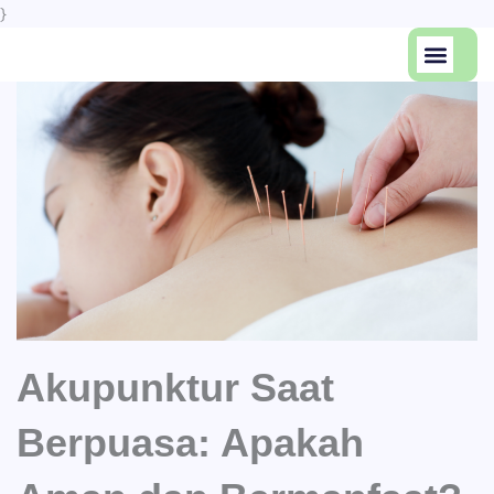
Skip
}
to
Men
content
Artikel Keseha
Tentang Kami
Akupunktur Saat
Berpuasa: Apakah