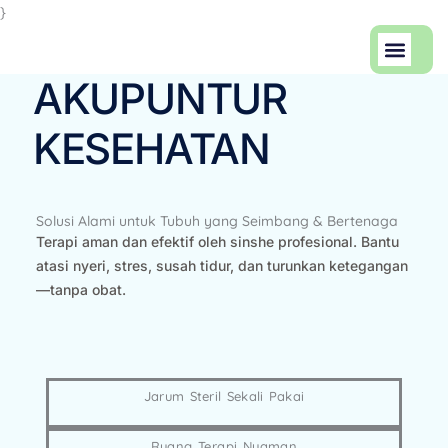
Skip
}
to
Men
content
Artikel Keseha
Tentang Kami
AKUPUNTUR
KESEHATAN
Solusi Alami untuk Tubuh yang Seimbang & Bertenaga
Terapi aman dan efektif oleh sinshe profesional. Bantu
atasi nyeri, stres, susah tidur, dan turunkan ketegangan
—tanpa obat.
Jarum Steril Sekali Pakai
Ruang Terapi Nyaman