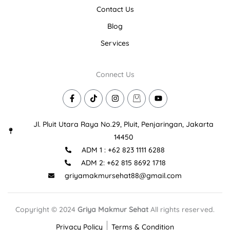
Contact Us
Blog
Services
Connect Us
F
T
I
I
Y
a
i
n
c
o
c
k
s
o
u
e
t
t
n
t
Jl. Pluit Utara Raya No.29, Pluit, Penjaringan, Jakarta
b
o
a
-
u
o
k
g
s
b
14450
o
r
h
e
ADM 1 : +62 823 1111 6288
k
a
o
-
m
p
ADM 2: +62 815 8692 1718
f
p
i
griyamakmursehat88@gmail.com
n
g
-
b
Copyright © 2024
Griya Makmur Sehat
All rights reserved.
a
g
Privacy Policy
Terms & Condition
-