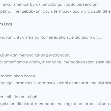
ak lancar memperburuk peradangan pada persendian.
optimal menyebabkan racun, termasuk asam urat, sulit dike
am Urat
gunakan untuk membantu meredakan gejala asam urat:
tubuh dan menenangkan peradangan.
gai antiinflamasi alami, membantu meredakan rasa sakit a
embersihkan darah.
ngeluaran racun, termasuk kristal asam urat, melalui sist
rlebih dalam tubuh.
bagai diuretik alami, membantu meningkatkan produksi uri