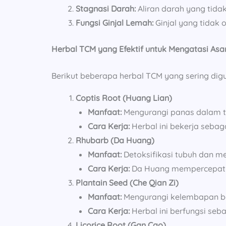
Stagnasi Darah:
Aliran darah yang tid
Fungsi Ginjal Lemah:
Ginjal yang tidak 
Herbal TCM yang Efektif untuk Mengatasi As
Berikut beberapa herbal TCM yang sering di
Coptis Root (Huang Lian)
Manfaat:
Mengurangi panas dalam 
Cara Kerja:
Herbal ini bekerja seba
Rhubarb (Da Huang)
Manfaat:
Detoksifikasi tubuh dan m
Cara Kerja:
Da Huang mempercepat pe
Plantain Seed (Che Qian Zi)
Manfaat:
Mengurangi kelembapan be
Cara Kerja:
Herbal ini berfungsi se
Licorice Root (Gan Cao)