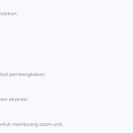
luarkan.
kibat pembengkakan.
em ekskresi.
n untuk membuang asam urat.