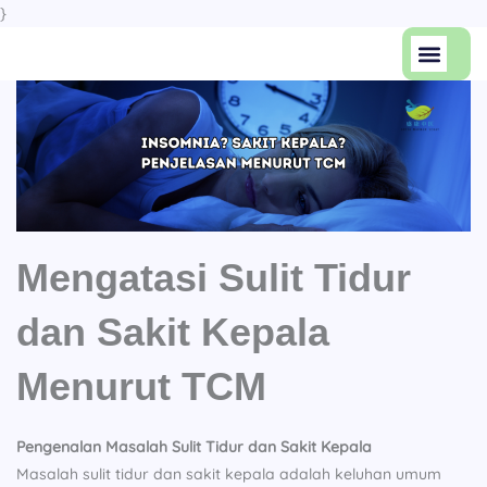
Skip
}
to
Men
content
Artikel Keseha
Tentang Kami
Mengatasi Sulit Tidur
dan Sakit Kepala
Menurut TCM
Pengenalan Masalah Sulit Tidur dan Sakit Kepala
Masalah sulit tidur dan sakit kepala adalah keluhan umum