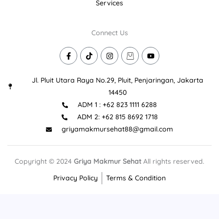
Services
Connect Us
F
T
I
I
Y
a
i
n
c
o
c
k
s
o
u
e
t
t
n
t
Jl. Pluit Utara Raya No.29, Pluit, Penjaringan, Jakarta
b
o
a
-
u
o
k
g
s
b
14450
o
r
h
e
ADM 1 : +62 823 1111 6288
k
a
o
-
m
p
ADM 2: +62 815 8692 1718
f
p
i
griyamakmursehat88@gmail.com
n
g
-
b
Copyright © 2024
Griya Makmur Sehat
All rights reserved.
a
g
Privacy Policy
Terms & Condition
-
1