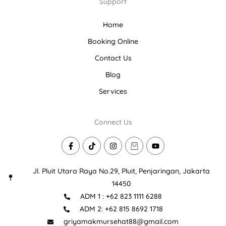
Support
Home
Booking Online
Contact Us
Blog
Services
Connect Us
F
T
I
I
Y
a
i
n
c
o
c
k
s
o
u
e
t
t
n
t
Jl. Pluit Utara Raya No.29, Pluit, Penjaringan, Jakarta
b
o
a
-
u
o
k
g
s
b
14450
o
r
h
e
ADM 1 : +62 823 1111 6288
k
a
o
-
m
p
ADM 2: +62 815 8692 1718
f
p
i
griyamakmursehat88@gmail.com