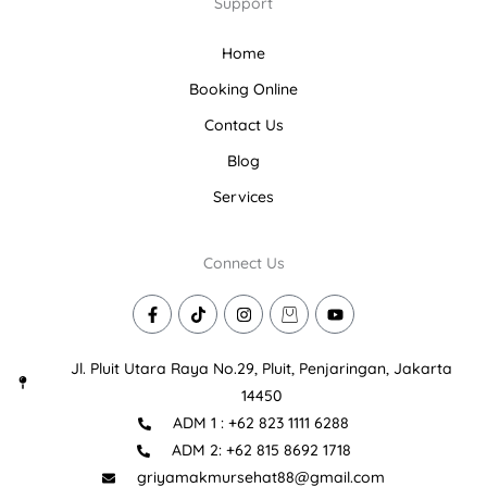
Support
Home
Booking Online
Contact Us
Blog
Services
Connect Us
F
T
I
I
Y
a
i
n
c
o
c
k
s
o
u
e
t
t
n
t
Jl. Pluit Utara Raya No.29, Pluit, Penjaringan, Jakarta
b
o
a
-
u
o
k
g
s
b
14450
o
r
h
e
ADM 1 : +62 823 1111 6288
k
a
o
-
m
p
ADM 2: +62 815 8692 1718
f
p
i
griyamakmursehat88@gmail.com