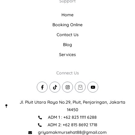
Support
Home
Booking Online
Contact Us
Blog
Services
Connect Us
F
T
I
I
Y
a
i
n
c
o
c
k
s
o
u
e
t
t
n
t
Jl. Pluit Utara Raya No.29, Pluit, Penjaringan, Jakarta
b
o
a
-
u
o
k
g
s
b
14450
o
r
h
e
ADM 1 : +62 823 1111 6288
k
a
o
-
m
p
ADM 2: +62 815 8692 1718
f
p
i
griyamakmursehat88@gmail.com